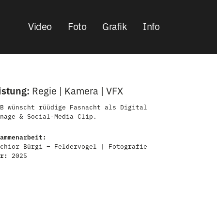
Video
Foto
Grafik
Info
istung:
Regie | Kamera | VFX
B wünscht rüüdige Fasnacht als Digital
nage & Social-Media Clip.
ammenarbeit:
chior Bürgi – Feldervogel | Fotografie
hr:
2025