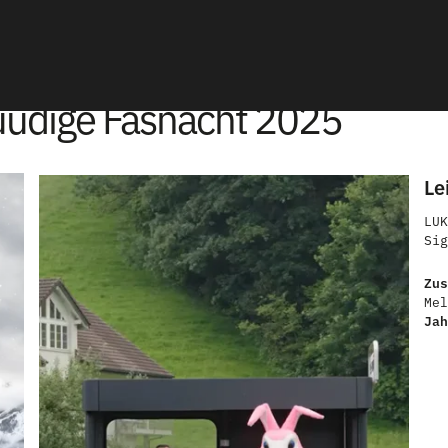
üüdige Fasnacht 2025
Le
LUK
Sig
Zus
Mel
Ja